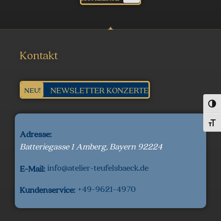
Kontakt
NEWSLETTER KONZERTE
NEU!
Umsch
Schri
Adresse:
Batteriegasse 1
Amberg
,
Bayern
92224
info@atelier-teufelsbaeck.de
E-Mail:
+49-9621-4970
Kundenservice: