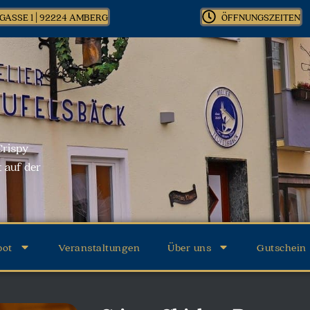
GASSE 1 | 92224 AMBERG
ÖFFNUNGSZEITEN
Crispy
 auf der
bot
Veranstaltungen
Über uns
Gutschein