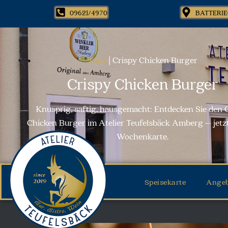
09621/4970
BATTERIE
Start
|
Crispy Chicken Burger
Crispy Chicken Burger
Knusprig, saftig, hausgemacht: Entdecken Sie den 
Chicken Burger im Atelier Teufelsbäck Amberg – jetzt
Wochenkarte.
Speisekarte
Ange