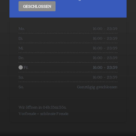
GESCHLOSSEN
Mo.
16:00
-
23:59
Di.
16:00
-
23:59
Mi.
16:00
-
23:59
Do.
16:00
-
23:59
Fr.
16:00
-
23:59
Sa.
16:00
-
23:59
So.
Ganztägig geschlossen
Wir öffnen in 04h:15m:54s.
Vorfreude = schönste Freude