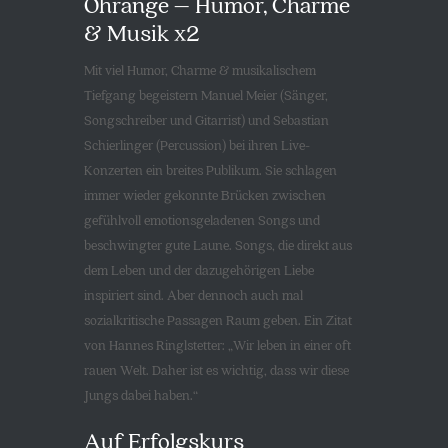
Ohrange – Humor, Charme
& Musik x2
Mit viel Humor, Charme & musikalischem
Tiefgang begeistern Manuel Meier (Sänger,
Songschreiber und Gitarrist) und Sebastian
Schierlinger (Percussion) bei ihren Live-
Konzerten ein breites Publikum. Sie schlagen
immer wieder gekonnte Brücken zwischen
gefühlvoll emotionsgeladenen Songs und
beschwingter gute Laune. Songs, die direkt aus
dem Leben und der dazugehörigen Liebe
inspiriert sind. Aber dennoch auch mal
sozialkritische Passagen Raum geben. Ein Zitat
von Hannes Ringlstetter: „Wir leben in einer oft
rauen Welt. Daher ist es wichtig, dass wir diese
Jungs dabei haben.“
Auf Erfolgskurs