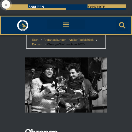
<>
ANRUFEN
KONZERTE
Start
Veranstaltungen - Atelier Teufelsbäck
Konzert
Ohrange Weihnachten 2023
Ohrange