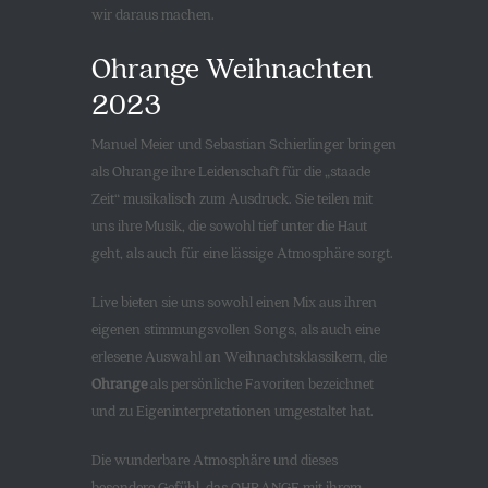
wir daraus machen.
Ohrange Weihnachten
2023
Manuel Meier und Sebastian Schierlinger bringen
als Ohrange ihre Leidenschaft für die „staade
Zeit“ musikalisch zum Ausdruck. Sie teilen mit
uns ihre Musik, die sowohl tief unter die Haut
geht, als auch für eine lässige Atmosphäre sorgt.
Live bieten sie uns sowohl einen Mix aus ihren
eigenen stimmungsvollen Songs, als auch eine
erlesene Auswahl an Weihnachtsklassikern, die
Ohrange
als persönliche Favoriten bezeichnet
und zu Eigeninterpretationen umgestaltet hat.
Die wunderbare Atmosphäre und dieses
besondere Gefühl, das OHRANGE mit ihrem