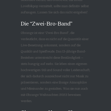
Lovefolkpop vermittelt, sollte man definitiv selbst
aufsaugen. Lassen Sie sich das nicht entgehen!
Die “Zwei-Bro-Band”
Ohrange ist eine “Zwei-Bro Band”, die
verdeutlicht, dass es nicht auf die Quantität einer
Live-Besetzung ankommt, sondern auf die
Qualität und Spielfreude. Das 13-jährige Band-
Bestehen unterstreicht diese Beständigkeit –
stets hungrig auf mehr. Sie leben einen eigenen
hochwertigen Stil und Sound voller Leidenschaft,
der sich dadurch auszeichnet nicht nur Musik zu
präsentieren, sondern eine lässige Atmosphäre
und Miteinander zu gestalten. Was sie nun auch
mit Ohrange Weihnachten 2023 beweisen
werden.