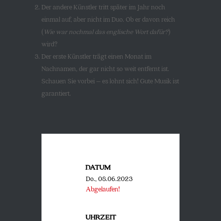
Der andere Künstler tritt später im Jahr noch
einmal auf, aber nicht im Duo. Ob er davon reich
(
Wie war nochmal das englische Wort dafür?
)
wird?
Der erste Künstler trägt einen Monat im
Nachnamen, der gar nicht so weit entfernt ist.
Schauen Sie vorbei – es lohnt sich! Gute Musik ist
garantiert.
DATUM
Do., 08.06.2023
Abgelaufen!
UHRZEIT