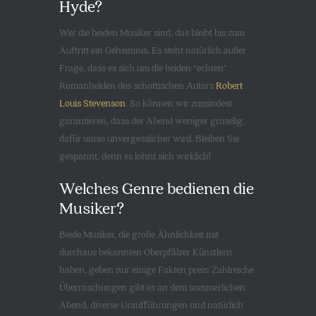
Hyde?
Wer die beiden Musiker sind, das bleibt bis zum
Auftritt ein Geheimnis. Es steht natürlich außer
Frage, dass es sich um die beiden “echten”
Romanhelden des schottischen Autors
Robert
Louis Stevenson
. So können wir zumindest
garantieren, dass der Abend weniger gruselig,
dafür umso unvergesslicher wird. Bleiben Sie
gespannt, denn es lohnt sich wirklich!
Welches Genre bedienen die
Musiker?
Beide Musiker, die große Ähnlichkeit mit
durchaus bekannten Oberpfälzer Künstlern
haben, geben nur einige Fakten preis: Zahlreiche
Überraschungen gibt es an dem sommerlichen
Abend, diverse Uraufführungen und natürlich