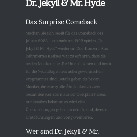
Dr. Jekyll & Mr. Hyde
Das Surprise Comeback
Machen Sie sich bereit für das Comeback des
Jahres 2023 – erstmals seit 1995 spielen „Dr.
Jekyll & Mr. Hyde“ wieder ein Duo-Konzert. Aus
informierten Kreisen war zu erfahren, dass die
beiden Musiker eine „Re-Union“ planen und bereit
für die Neuauflage ihres außergewöhnlichen
Programmes sind. Details geben die beiden
Musiker, die eine große Ähnlichkeit zu zwei
bekannten Künstlern aus der Oberpfalz haben,
nur insofern bekannt: es wird viele
Überraschungen geben an dem Abend, diverse
Uraufführungen und Song-Premieren.
Wer sind Dr. Jekyll & Mr.