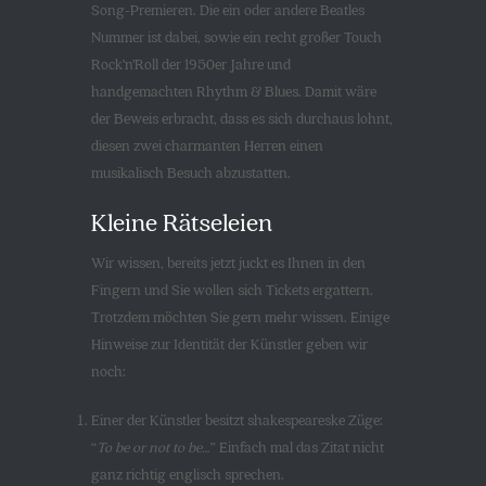
Song-Premieren.
Die ein oder andere Beatles
Nummer ist dabei, sowie ein recht großer Touch
Rock’n’Roll der 1950er Jahre und
handgemachten Rhythm & Blues. Damit wäre
der Beweis erbracht, dass es sich durchaus lohnt,
diesen zwei charmanten Herren einen
musikalisch Besuch abzustatten.
Kleine Rätseleien
Wir wissen, bereits jetzt juckt es Ihnen in den
Fingern und Sie wollen sich Tickets ergattern.
Trotzdem möchten Sie gern mehr wissen. Einige
Hinweise zur Identität der Künstler geben wir
noch:
Einer der Künstler besitzt shakespeareske Züge:
“
To be or not to be…
” Einfach mal das Zitat nicht
ganz richtig englisch sprechen.