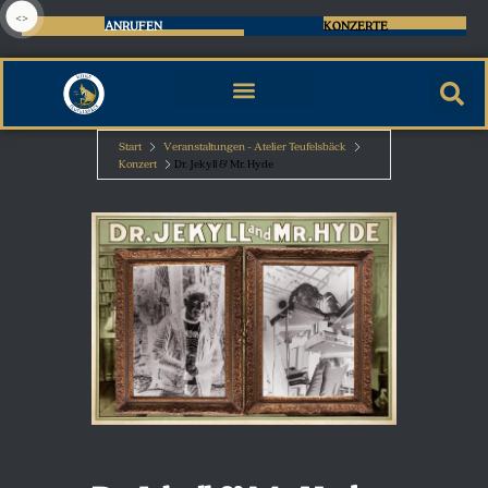
<>
ANRUFEN
KONZERTE
Start
Veranstaltungen - Atelier Teufelsbäck
Konzert
Dr. Jekyll & Mr. Hyde